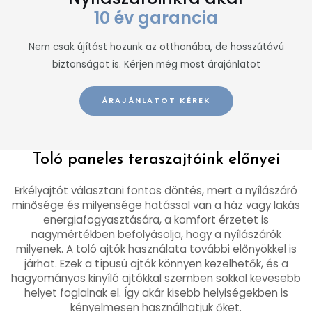
10 év garancia
Nem csak újítást hozunk az otthonába, de hosszútávú
biztonságot is. Kérjen még most árajánlatot
ÁRAJÁNLATOT KÉREK
Toló paneles teraszajtóink előnyei
Erkélyajtót választani fontos döntés, mert a nyílászáró
minősége és milyensége hatással van a ház vagy lakás
energiafogyasztására, a komfort érzetet is
nagymértékben befolyásolja, hogy a nyílászárók
milyenek. A toló ajtók használata további előnyökkel is
járhat. Ezek a típusú ajtók könnyen kezelhetők, és a
hagyományos kinyíló ajtókkal szemben sokkal kevesebb
helyet foglalnak el. Így akár kisebb helyiségekben is
kényelmesen használhatjuk őket.