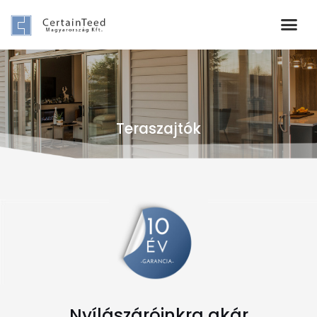
Teraszajtók
Nyílászáróinkra akár