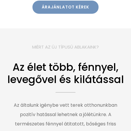
ÁRAJÁNLATOT KÉREK
MIÉRT AZ ÚJ TÍPUSÚ ABLAKAINK?
Az élet több, fénnyel,
levegővel és kilátással
Az általunk igénybe vett terek otthonunkban
pozitív hatással lehetnek a jólétünkre. A
természetes fénnyel átitatott, bőséges friss