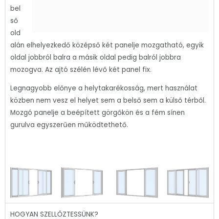
bel
ső
old
alán elhelyezkedő középső két panelje mozgatható, egyik
oldal jobbról balra a másik oldal pedig balról jobbra
mozogva. Az ajtó szélén lévő két panel fix.
Legnagyobb előnye a helytakarékosság, mert használat
közben nem vesz el helyet sem a belső sem a külső térből.
Mozgó panelje a beépített görgőkön és a fém sínen
gurulva egyszerűen működtethető.
HOGYAN SZELLŐZTESSÜNK?