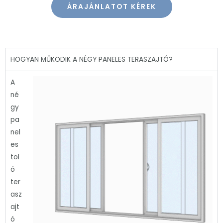
ÁRAJÁNLATOT KÉREK
HOGYAN MŰKÖDIK A NÉGY PANELES TERASZAJTÓ?
A
né
gy
pa
nel
es
tol
ó
ter
asz
ajt
ó