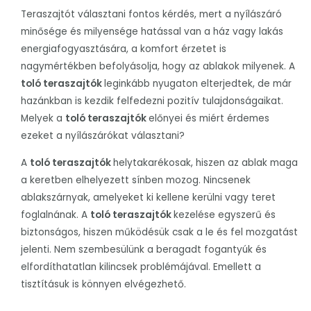
Teraszajtót választani fontos kérdés, mert a nyílászáró
minősége és milyensége hatással van a ház vagy lakás
energiafogyasztására, a komfort érzetet is
nagymértékben befolyásolja, hogy az ablakok milyenek. A
toló teraszajtók
leginkább nyugaton elterjedtek, de már
hazánkban is kezdik felfedezni pozitív tulajdonságaikat.
Melyek a
toló
teraszajtók
előnyei és miért érdemes
ezeket a nyílászárókat választani?
A
toló
teraszajtók
helytakarékosak, hiszen az ablak maga
a keretben elhelyezett sínben mozog. Nincsenek
ablakszárnyak, amelyeket ki kellene kerülni vagy teret
foglalnának. A
toló
teraszajtók
kezelése egyszerű és
biztonságos, hiszen működésük csak a le és fel mozgatást
jelenti. Nem szembesülünk a beragadt fogantyúk és
elfordíthatatlan kilincsek problémájával. Emellett a
tisztításuk is könnyen elvégezhető.