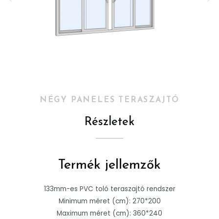
NÉGY PANELES TERASZAJTÓ
Részletek
Termék jellemzők
133mm-es PVC toló teraszajtó rendszer
Minimum méret (cm): 270*200
Maximum méret (cm): 360*240