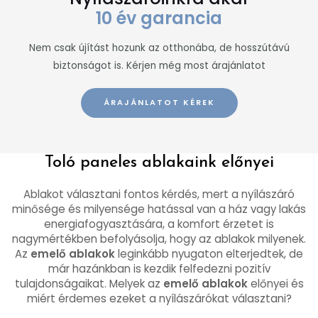
10 év garancia
Nem csak újítást hozunk az otthonába, de hosszútávú
biztonságot is. Kérjen még most árajánlatot
ÁRAJÁNLATOT KÉREK
Toló paneles ablakaink előnyei
Ablakot választani fontos kérdés, mert a nyílászáró
minősége és milyensége hatással van a ház vagy lakás
energiafogyasztására, a komfort érzetet is
nagymértékben befolyásolja, hogy az ablakok milyenek.
Az
emelő ablakok
leginkább nyugaton elterjedtek, de
már hazánkban is kezdik felfedezni pozitív
tulajdonságaikat. Melyek az
emelő ablakok
előnyei és
miért érdemes ezeket a nyílászárókat választani?