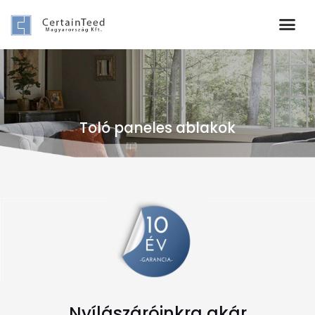
Toló paneles ablakok
Nyílászáróinkra akár