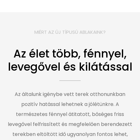
MIÉRT AZ ÚJ TÍPUSÚ ABLAKAINK?
Az élet több, fénnyel,
levegővel és kilátással
Az általunk igénybe vett terek otthonunkban
pozitív hatással lehetnek a jólétünkre. A
természetes fénnyel átitatott, bőséges friss
levegővel felfrissített és megfelelően berendezett
terekben eltöltött idő ugyanolyan fontos lehet,