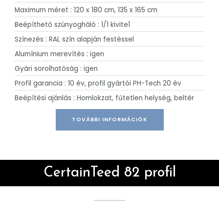
Maximum méret : 120 x 180 cm, 135 x 165 cm
Beépíthető szúnyogháló : 1/1 kivite1
Színezés : RAL szín alapján festéssel
Alumínium merevítés : igen
Gyári sorolhatóság : igen
Profil garancia : 10 év, profil gyártói PH-Tech 20 év
Beépítési ajánlás : Homlokzat, fűtetlen helység, beltér
TOVÁBBI INFORMÁCIÓK
CertainTeed 82 profil