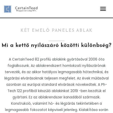
KÉT EMELŐ PANELES ABLAK
Mi a kettő nyílászáró közötti különbség?
A CertainTeed 82 profilú ablakink gyártásával 2006 óta
foglalkozunk. Az ablakrendszert homlokzati nyílászárónak
tervezék, és az akkor hatályos legmagasabb hőtechnikai, és
légzárási elvárásoknak teljesen megfelet. Az évek múlásával
azonban az európai standard elvárások növekedtek. A Ph-
Tech 122 profilból készülő ablakinkat 2019 -ben kezdtük el
gyártani. Ez az ablakrendszer kanadából származik.
Konstrukció, valamint hő- és légzárás tekintetében a
legmagasabb fokozatot képviseli jelenleg. Kialakítása során