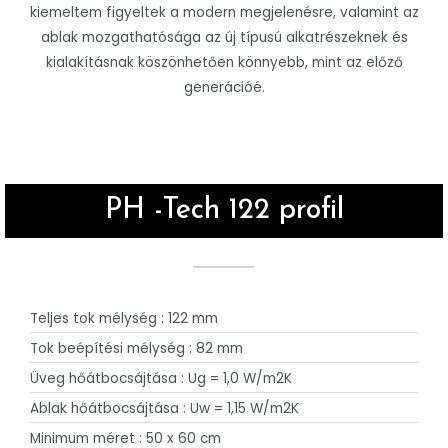
kiemeltem figyeltek a modern megjelenésre, valamint az
ablak mozgathatósága az új típusú alkatrészeknek és
kialakításnak köszönhetően könnyebb, mint az előző
generációé.
PH -Tech 122 profil
Teljes tok mélység : 122 mm
Tok beépítési mélység : 82 mm
Üveg hőátbocsájtása : Ug = 1,0 W/m2K
Ablak hőátbocsájtása : Uw = 1,15 W/m2K
Minimum méret : 50 x 60 cm