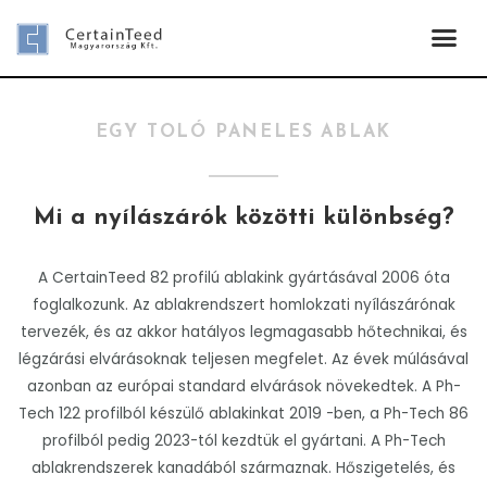
EGY TOLÓ PANELES ABLAK
Mi a nyílászárók közötti különbség?
A CertainTeed 82 profilú ablakink gyártásával 2006 óta
foglalkozunk. Az ablakrendszert homlokzati nyílászárónak
tervezék, és az akkor hatályos legmagasabb hőtechnikai, és
légzárási elvárásoknak teljesen megfelet. Az évek múlásával
azonban az európai standard elvárások növekedtek. A Ph-
Tech 122 profilból készülő ablakinkat 2019 -ben, a Ph-Tech 86
profilból pedig 2023-tól kezdtük el gyártani. A Ph-Tech
ablakrendszerek kanadából származnak. Hőszigetelés, és