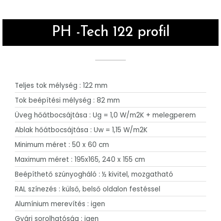
PH -Tech 122 profil
Teljes tok mélység : 122 mm
Tok beépítési mélység : 82 mm
Üveg hőátbocsájtása : Ug = 1,0 W/m2K + melegperem
Ablak hőátbocsájtása : Uw = 1,15 W/m2K
Minimum méret : 50 x 60 cm
Maximum méret : 195x165, 240 x 155 cm
Beépíthető szúnyogháló : ½ kivitel, mozgatható
RAL színezés : külső, belső oldalon festéssel
Alumínium merevítés : igen
Gyári sorolhatóság : igen