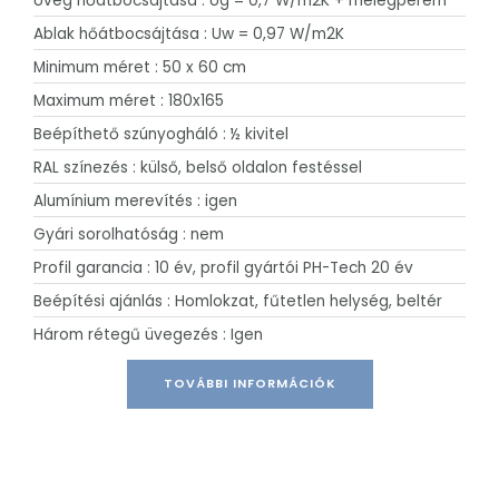
Üveg hőátbocsájtása : Ug = 0,7 W/m2K + melegperem
Ablak hőátbocsájtása : Uw = 0,97 W/m2K
Minimum méret : 50 x 60 cm
Maximum méret : 180x165
Beépíthető szúnyogháló : ½ kivitel
RAL színezés : külső, belső oldalon festéssel
Alumínium merevítés : igen
Gyári sorolhatóság : nem
Profil garancia : 10 év, profil gyártói PH-Tech 20 év
Beépítési ajánlás : Homlokzat, fűtetlen helység, beltér
Három rétegű üvegezés : Igen
TOVÁBBI INFORMÁCIÓK