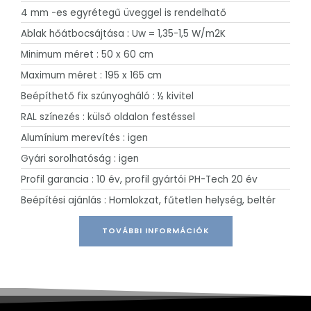
4 mm -es egyrétegű üveggel is rendelhatő
Ablak hőátbocsájtása : Uw = 1,35-1,5 W/m2K
Minimum méret : 50 x 60 cm
Maximum méret : 195 x 165 cm
Beépíthető fix szúnyogháló : ½ kivitel
RAL színezés : külső oldalon festéssel
Alumínium merevítés : igen
Gyári sorolhatóság : igen
Profil garancia : 10 év, profil gyártói PH-Tech 20 év
Beépítési ajánlás : Homlokzat, fűtetlen helység, beltér
TOVÁBBI INFORMÁCIÓK