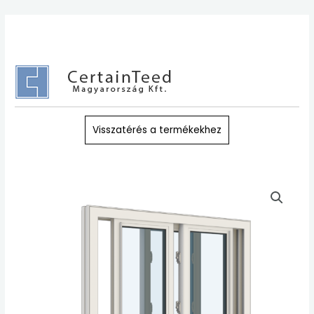
Skip
to
content
Visszatérés a termékekhez