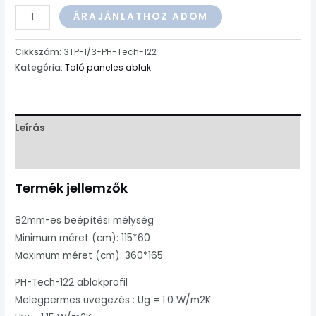
Három
ÁRAJÁNLATHOZ ADOM
toló
paneles
Cikkszám:
3TP-1/3-PH-Tech-122
ablak
Kategória:
Toló paneles ablak
1/3
Profil:
PH-
Leírás
Tech
122
További információk
mennyiség
Termék jellemzők
82mm-es beépítési mélység
Minimum méret (cm): 115*60
Maximum méret (cm): 360*165
PH-Tech-122 ablakprofil
Melegpermes üvegezés : Ug = 1.0 W/m2K