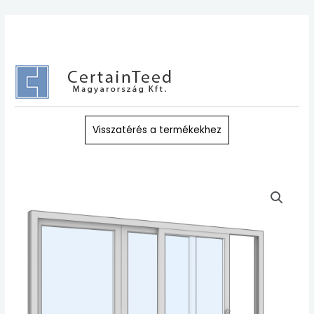
Skip
to
content
Visszatérés a termékekhez