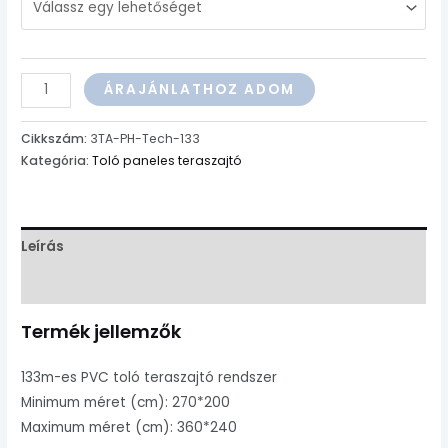
Három
ÁRAJÁNLATHOZ ADOM
paneles
teraszajtó
Cikkszám:
3TA-PH-Tech-133
Profil:
Kategória:
Toló paneles teraszajtó
PH-
Tech
133
Leírás
mennyiség
További információk
Termék jellemzők
133m-es PVC toló teraszajtó rendszer
Minimum méret (cm): 270*200
Maximum méret (cm): 360*240