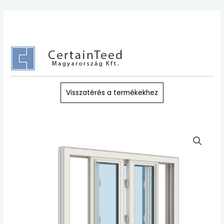
Skip
to
content
Visszatérés a termékekhez