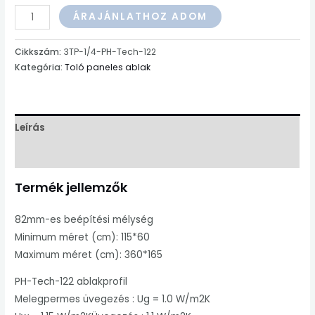
Három
ÁRAJÁNLATHOZ ADOM
toló
paneles
Cikkszám:
3TP-1/4-PH-Tech-122
ablak
Kategória:
Toló paneles ablak
1/4
Profil:
PH-
Leírás
Tech
122
További információk
mennyiség
Termék jellemzők
82mm-es beépítési mélység
Minimum méret (cm): 115*60
Maximum méret (cm): 360*165
PH-Tech-122 ablakprofil
Melegpermes üvegezés : Ug = 1.0 W/m2K